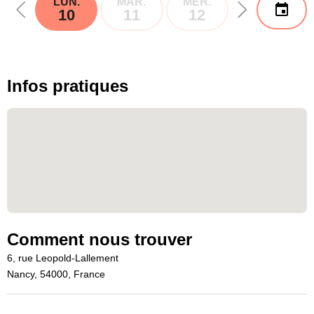
LUN.
MAR.
MER.
JEU.
10
11
12
13
Infos pratiques
Comment nous trouver
6, rue Leopold-Lallement
Nancy, 54000, France